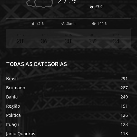
°
27.9
47 %
4kmh
100 %
SEG
TER
QUA
QUI
SEX
28
°
36
°
38
°
37
°
34
°
TODAS AS CATEGORIAS
Brasil
291
Brumado
287
Bahia
249
Região
151
Política
126
Ituaçu
123
Jânio Quadros
118