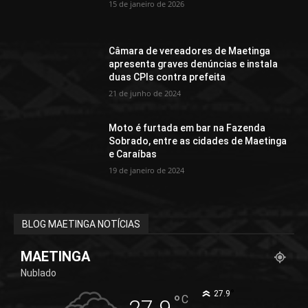
15 de janeiro de 2026
Câmara de vereadores de Maetinga
apresenta graves denúncias e instala
duas CPIs contra prefeita
21 de junho de 2024
Moto é furtada em bar na Fazenda
Sobrado, entre as cidades de Maetinga
e Caraíbas
19 de janeiro de 2024
BLOG MAETINGA NOTÍCIAS
MAETINGA
Nublado
°
27.9
°
C
27.9