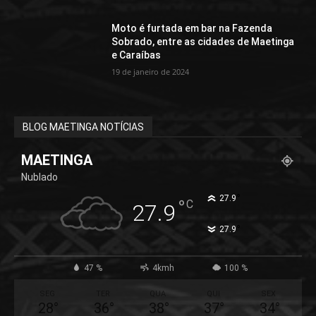
Moto é furtada em bar na Fazenda
Sobrado, entre as cidades de Maetinga
e Caraíbas
19 de janeiro de 2024
BLOG MAETINGA NOTÍCIAS
MAETINGA
Nublado
°
27.9
°
C
27.9
°
27.9
47 %
4kmh
100 %
SEG
TER
QUA
QUI
SEX
28
°
36
°
38
°
37
°
34
°