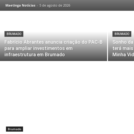
Maetinga Notícias
-
5 de agosto de 2026
BRUMADO
BRUMADO
Fabrício Abrantes anuncia criação do PAC-B
Sonho da 
para ampliar investimentos em
terá mais
infraestrutura em Brumado
Minha Vi
Brumado