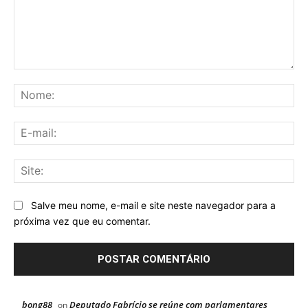
Comentário:
No
E-
mai
Sit
Salve meu nome, e-mail e site neste navegador para a
próxima vez que eu comentar.
bong88
Deputado Fabrício se reúne com parlamentares
on