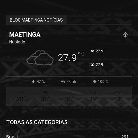
BLOG MAETINGA NOTÍCIAS
MAETINGA
Nublado
°
27.9
°
C
27.9
°
27.9
47 %
4kmh
100 %
SEG
TER
QUA
QUI
SEX
28
°
36
°
38
°
37
°
34
°
TODAS AS CATEGORIAS
Brasil
291