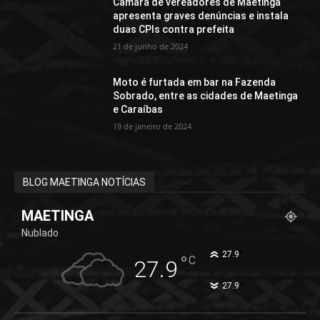
Câmara de vereadores de Maetinga
apresenta graves denúncias e instala
duas CPIs contra prefeita
21 de junho de 2024
Moto é furtada em bar na Fazenda
Sobrado, entre as cidades de Maetinga
e Caraíbas
19 de janeiro de 2024
BLOG MAETINGA NOTÍCIAS
MAETINGA
Nublado
°
27.9
°
C
27.9
°
27.9