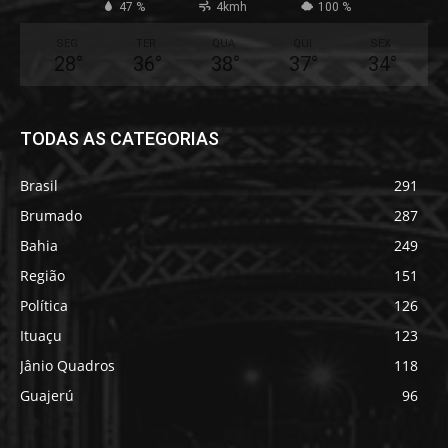
47 %
4kmh
100 %
SEG
TER
QUA
QUI
SEX
28
°
36
°
38
°
37
°
34
°
TODAS AS CATEGORIAS
Brasil
291
Brumado
287
Bahia
249
Região
151
Política
126
Ituaçu
123
Jânio Quadros
118
Guajerú
96