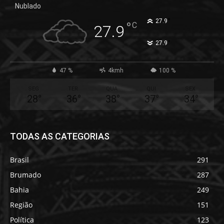
Nublado
°
27.9
°
C
27.9
°
27.9
47 %
4kmh
100 %
SEG
TER
QUA
QUI
SEX
28
°
36
°
38
°
37
°
34
°
TODAS AS CATEGORIAS
Brasil
291
Brumado
287
Bahia
249
Região
151
Política
123