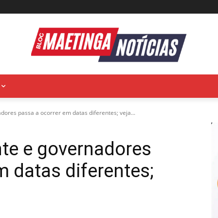
dores passa a ocorrer em datas diferentes; veja...
nte e governadores
m datas diferentes;