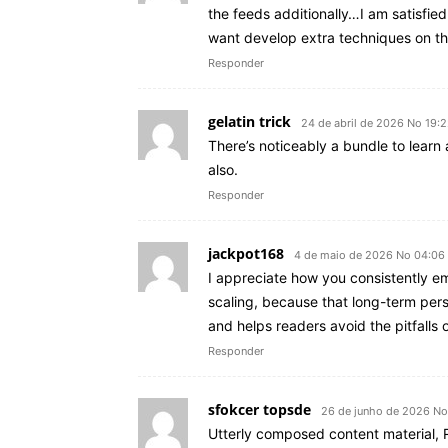
the feeds additionally…I am satisfied
want develop extra techniques on this 
Responder
gelatin trick
24 de abril de 2026 No 19:
There’s noticeably a bundle to learn
also.
Responder
jackpot168
4 de maio de 2026 No 04:06
I appreciate how you consistently e
scaling, because that long-term pers
and helps readers avoid the pitfalls
Responder
sfokcer topsde
26 de junho de 2026 No
Utterly composed content material, R