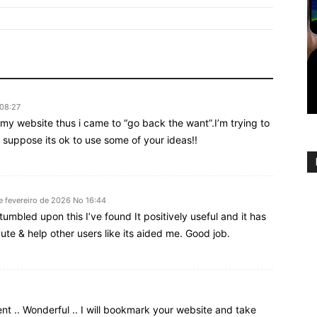
 08:27
ed my website thus i came to “go back the want”.I’m trying to
I suppose its ok to use some of your ideas!!
e fevereiro de 2026 No 16:44
tumbled upon this I’ve found It positively useful and it has
ute & help other users like its aided me. Good job.
nt .. Wonderful .. I will bookmark your website and take