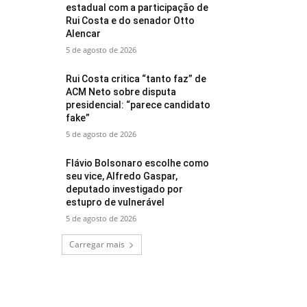
estadual com a participação de
Rui Costa e do senador Otto
Alencar
5 de agosto de 2026
Rui Costa critica “tanto faz” de
ACM Neto sobre disputa
presidencial: “parece candidato
fake”
5 de agosto de 2026
Flávio Bolsonaro escolhe como
seu vice, Alfredo Gaspar,
deputado investigado por
estupro de vulnerável
5 de agosto de 2026
Carregar mais