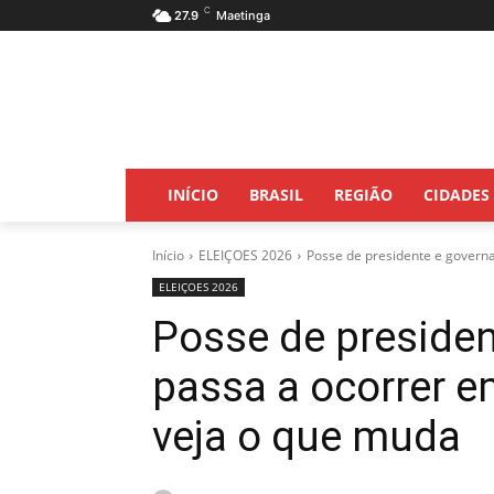
C
27.9
Maetinga
INÍCIO
BRASIL
REGIÃO
CIDADES
Início
ELEIÇOES 2026
Posse de presidente e governa
ELEIÇOES 2026
Posse de preside
passa a ocorrer e
veja o que muda