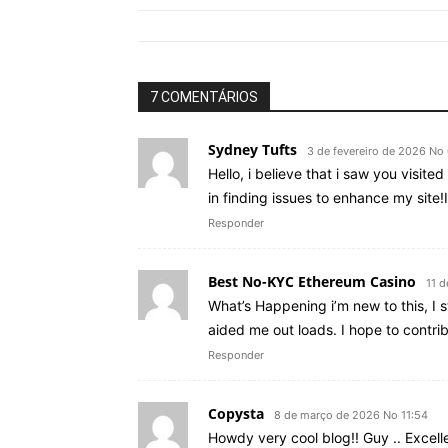
7 COMENTÁRIOS
Sydney Tufts
3 de fevereiro de 2026 No
Hello, i believe that i saw you visit
in finding issues to enhance my site!
Responder
Best No-KYC Ethereum Casino
11 d
What’s Happening i’m new to this, I s
aided me out loads. I hope to contrib
Responder
Copysta
8 de março de 2026 No 11:54
Howdy very cool blog!! Guy .. Excelle