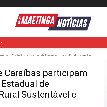
am da 3ª Conferência Estadual de Desenvolvimento Rural Sustentável...
e Caraíbas participam
 Estadual de
ural Sustentável e