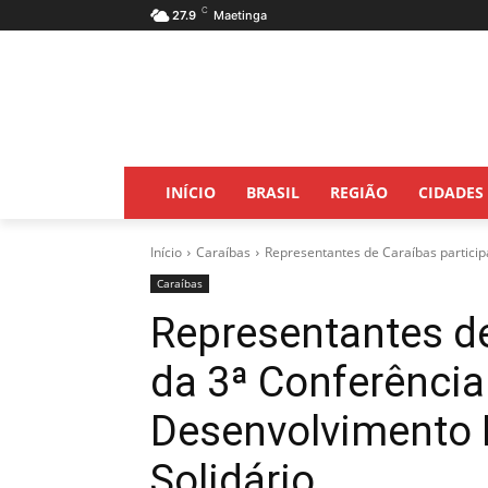
C
27.9
Maetinga
INÍCIO
BRASIL
REGIÃO
CIDADES
Início
Caraíbas
Representantes de Caraíbas particip
Caraíbas
Representantes d
da 3ª Conferência
Desenvolvimento R
Solidário