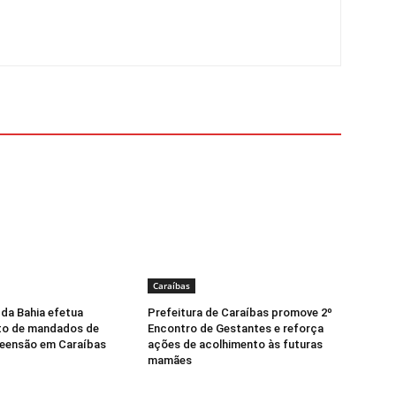
Caraíbas
l da Bahia efetua
Prefeitura de Caraíbas promove 2º
o de mandados de
Encontro de Gestantes e reforça
reensão em Caraíbas
ações de acolhimento às futuras
mamães