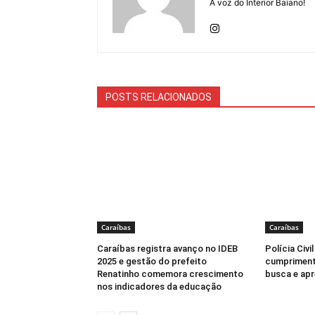
A voz do Interior Baiano!
POSTS RELACIONADOS
Caraíbas
Caraíbas
Caraíbas registra avanço no IDEB
Polícia Civi
2025 e gestão do prefeito
cumpriment
Renatinho comemora crescimento
busca e ap
nos indicadores da educação