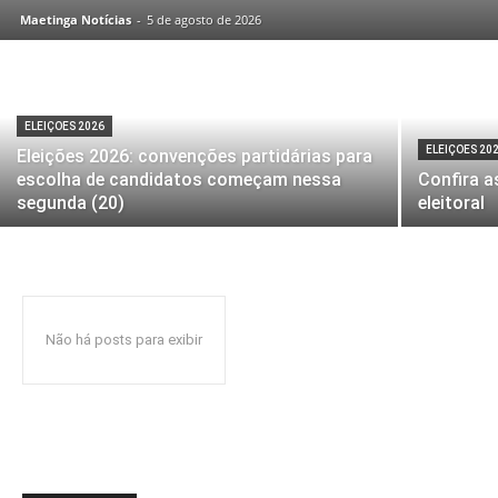
Maetinga Notícias
-
5 de agosto de 2026
ELEIÇOES 2026
ELEIÇOES 20
Eleições 2026: convenções partidárias para
escolha de candidatos começam nessa
Confira a
segunda (20)
eleitoral
Não há posts para exibir