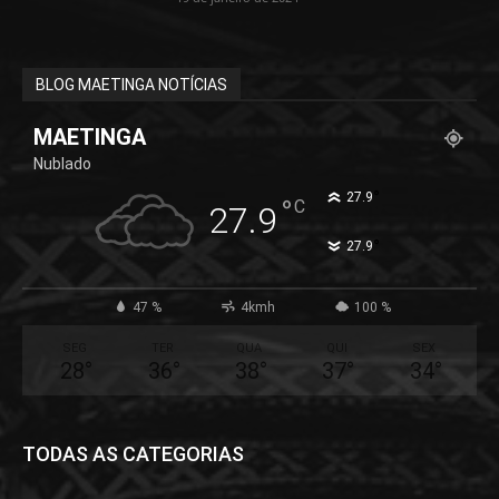
BLOG MAETINGA NOTÍCIAS
MAETINGA
Nublado
°
27.9
°
C
27.9
°
27.9
47 %
4kmh
100 %
SEG
TER
QUA
QUI
SEX
28
°
36
°
38
°
37
°
34
°
TODAS AS CATEGORIAS