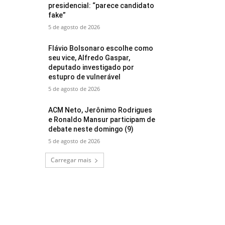
presidencial: “parece candidato
fake”
5 de agosto de 2026
Flávio Bolsonaro escolhe como
seu vice, Alfredo Gaspar,
deputado investigado por
estupro de vulnerável
5 de agosto de 2026
ACM Neto, Jerônimo Rodrigues
e Ronaldo Mansur participam de
debate neste domingo (9)
5 de agosto de 2026
Carregar mais