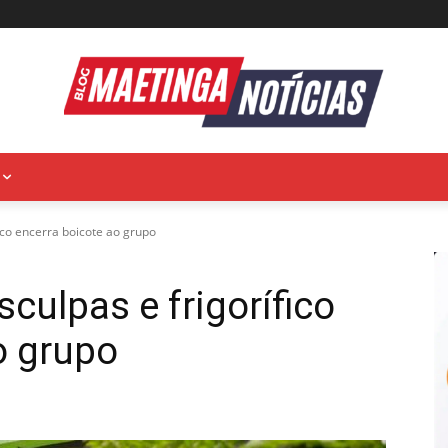
ico encerra boicote ao grupo
culpas e frigorífico
o grupo