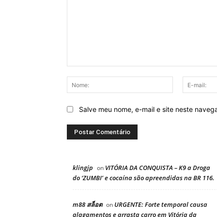
Comentário:
Nome:
Salve meu nome, e-mail e site neste naveg
klingjp
VITÓRIA DA CONQUISTA – K9 a Droga
on
do ‘ZUMBI’ e cocaína são apreendidas na BR 116.
m88 สล็อต
URGENTE: Forte temporal causa
on
alagamentos e arrasta carro em Vitória da