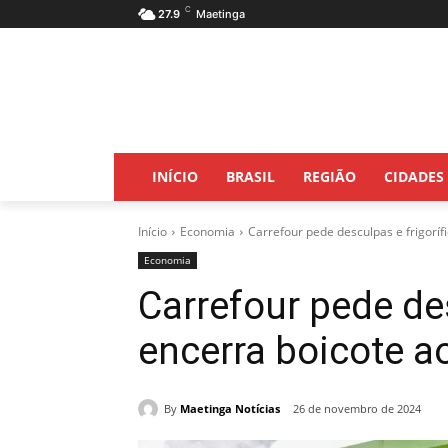
C
27.9
Maetinga
INÍCIO
BRASIL
REGIÃO
CIDADES
Início
Economia
Carrefour pede desculpas e frigoríf
Economia
Carrefour pede des
encerra boicote a
By
Maetinga Notícias
26 de novembro de 2024