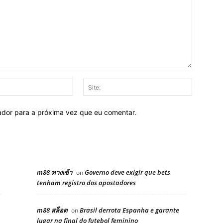
E-
Site:
mail:
ador para a próxima vez que eu comentar.
m88 ทางเข้า
Governo deve exigir que bets
on
tenham registro dos apostadores
m88 สล็อต
Brasil derrota Espanha e garante
on
lugar na final do futebol feminino