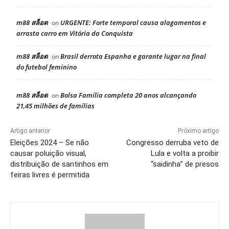
m88 สล็อต
URGENTE: Forte temporal causa alagamentos e
on
arrasta carro em Vitória da Conquista
m88 สล็อต
Brasil derrota Espanha e garante lugar na final
on
do futebol feminino
m88 สล็อต
Bolsa Família completa 20 anos alcançando
on
21,45 milhões de famílias
Artigo anterior
Próximo artigo
Eleições 2024 – Se não
Congresso derruba veto de
causar poluição visual,
Lula e volta a proibir
distribuição de santinhos em
“saidinha” de presos
feiras livres é permitida