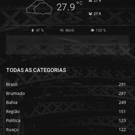
°
27.9
°
C
27.9
°
27.9
47 %
4kmh
100 %
SEG
TER
QUA
QUI
SEX
28
°
36
°
38
°
37
°
34
°
TODAS AS CATEGORIAS
Brasil
291
Brumado
287
Bahia
249
Região
151
Política
123
Ituaçu
122