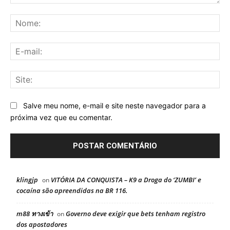
Comentário:
No
E-
mai
Sit
Salve meu nome, e-mail e site neste navegador para a
próxima vez que eu comentar.
klingjp
VITÓRIA DA CONQUISTA – K9 a Droga do ‘ZUMBI’ e
on
cocaína são apreendidas na BR 116.
m88 ทางเข้า
Governo deve exigir que bets tenham registro
on
dos apostadores