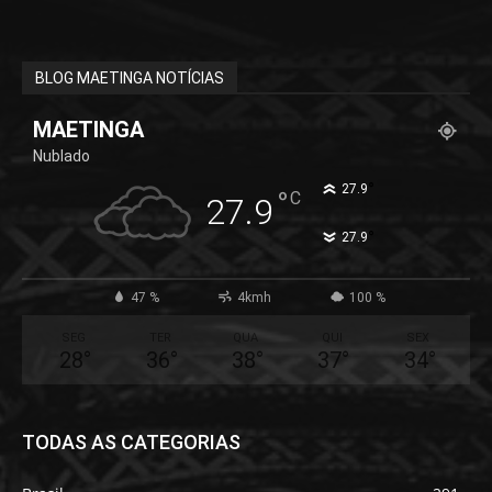
BLOG MAETINGA NOTÍCIAS
MAETINGA
Nublado
°
27.9
°
C
27.9
°
27.9
47 %
4kmh
100 %
SEG
TER
QUA
QUI
SEX
28
°
36
°
38
°
37
°
34
°
TODAS AS CATEGORIAS