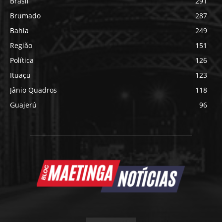
Brasil
291
Brumado
287
Bahia
249
Região
151
Política
126
Ituaçu
123
Jânio Quadros
118
Guajerú
96