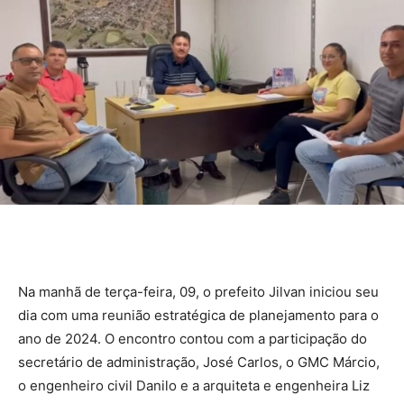
Na manhã de terça-feira, 09, o prefeito Jilvan iniciou seu
dia com uma reunião estratégica de planejamento para o
ano de 2024. O encontro contou com a participação do
secretário de administração, José Carlos, o GMC Márcio,
o engenheiro civil Danilo e a arquiteta e engenheira Liz