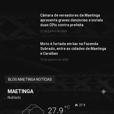
Câmara de vereadores de Maetinga
apresenta graves denúncias e instala
duas CPIs contra prefeita
21 de junho de 2024
Moto é furtada em bar na Fazenda
Sobrado, entre as cidades de Maetinga
e Caraíbas
19 de janeiro de 2024
BLOG MAETINGA NOTÍCIAS
MAETINGA
Nublado
°
27.9
°
C
27.9