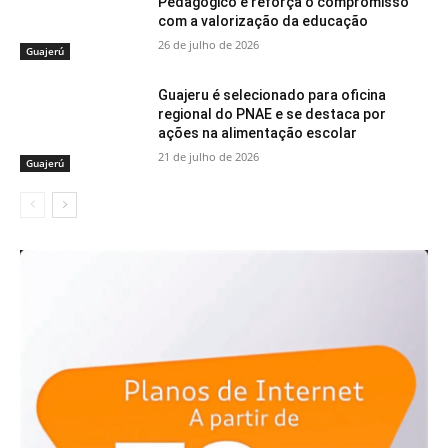
Pedagógico e reforça o compromisso
com a valorização da educação
26 de julho de 2026
Guajerú
Guajeru é selecionado para oficina
regional do PNAE e se destaca por
ações na alimentação escolar
21 de julho de 2026
Guajerú