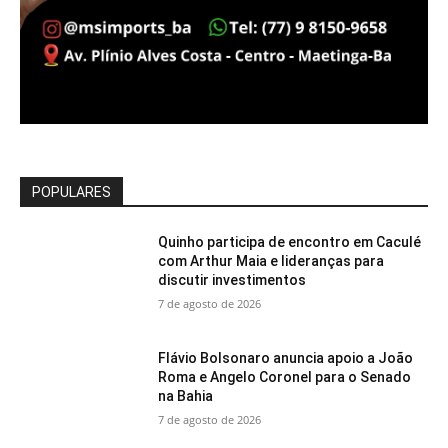
POPULARES
Quinho participa de encontro em Caculé
com Arthur Maia e lideranças para
discutir investimentos
7 de agosto de 2026
Flávio Bolsonaro anuncia apoio a João
Roma e Angelo Coronel para o Senado
na Bahia
7 de agosto de 2026