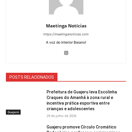
Maetinga Notícias
https://maetinganoticias.com
A voz do Interior Baiano!
POSTS RELACIONADOS
Prefeitura de Guajeru leva Escolinha
Craques do Amanhã à zona rural e
incentiva prática esportiva entre
crianças e adolescentes
Guajerú
29 de julho de 2026
Guajeru promove Círculo Cromático