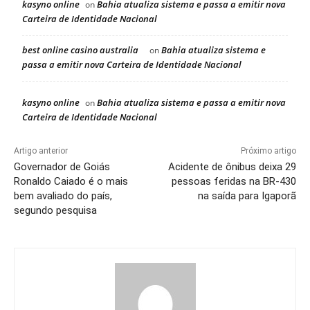
kasyno online
Bahia atualiza sistema e passa a emitir nova
on
Carteira de Identidade Nacional
best online casino australia
Bahia atualiza sistema e
on
passa a emitir nova Carteira de Identidade Nacional
kasyno online
Bahia atualiza sistema e passa a emitir nova
on
Carteira de Identidade Nacional
Artigo anterior
Próximo artigo
Governador de Goiás
Acidente de ônibus deixa 29
Ronaldo Caiado é o mais
pessoas feridas na BR-430
bem avaliado do país,
na saída para Igaporã
segundo pesquisa