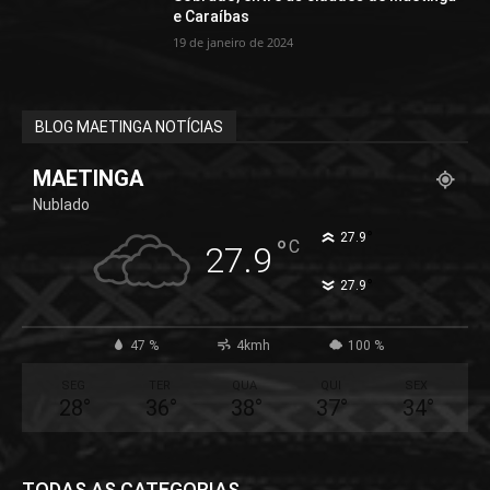
e Caraíbas
19 de janeiro de 2024
BLOG MAETINGA NOTÍCIAS
MAETINGA
Nublado
°
27.9
°
C
27.9
°
27.9
47 %
4kmh
100 %
SEG
TER
QUA
QUI
SEX
28
°
36
°
38
°
37
°
34
°
TODAS AS CATEGORIAS