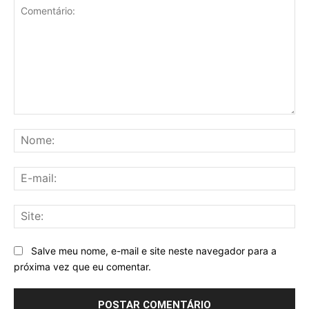
Comentário:
No
E-
mai
Sit
Salve meu nome, e-mail e site neste navegador para a
próxima vez que eu comentar.