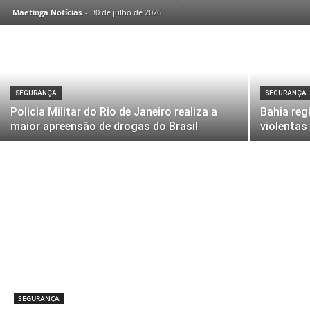
Maetinga Notícias
-
30 de julho de 2026
SEGURANÇA
SEGURANÇA
Policia Militar do Rio de Janeiro realiza a
Bahia reg
maior apreensão de drogas do Brasil
violentas
SEGURANÇA