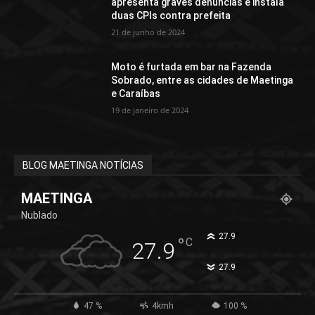
apresenta graves denúncias e instala
duas CPIs contra prefeita
21 de junho de 2024
Moto é furtada em bar na Fazenda
Sobrado, entre as cidades de Maetinga
e Caraíbas
19 de janeiro de 2024
BLOG MAETINGA NOTÍCIAS
MAETINGA
Nublado
°
27.9
°
C
27.9
°
27.9
47 %
4kmh
100 %