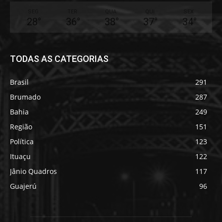
SEG
TER
QUA
QUI
SEX
28
°
36
°
38
°
37
°
34
°
TODAS AS CATEGORIAS
Brasil
291
Brumado
287
Bahia
249
Região
151
Política
123
Ituaçu
122
Jânio Quadros
117
Guajerú
96