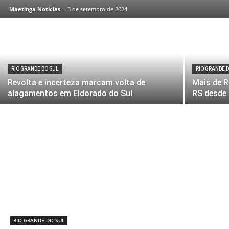
Maetinga Notícias
-
3 de setembro de 2024
RIO GRANDE DO SUL
RIO GRANDE 
Revolta e incerteza marcam volta de
Mais de R
alagamentos em Eldorado do Sul
RS desde 
RIO GRANDE DO SUL