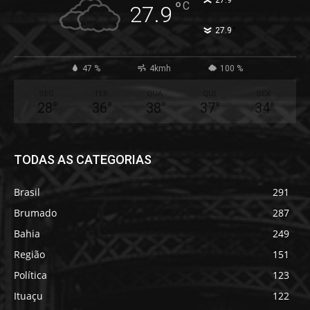
°
27.9
°
C
27.9
°
27.9
47 %
4kmh
100 %
SEG
TER
QUA
QUI
SEX
28
°
36
°
38
°
37
°
34
°
TODAS AS CATEGORIAS
Brasil
291
Brumado
287
Bahia
249
Região
151
Política
123
Ituaçu
122