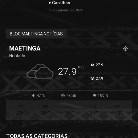
e Caraíbas
19 de janeiro de 2024
BLOG MAETINGA NOTÍCIAS
MAETINGA
Nublado
°
27.9
°
C
27.9
°
27.9
47 %
4kmh
100 %
SEG
TER
QUA
QUI
SEX
28
°
36
°
38
°
37
°
34
°
TODAS AS CATEGORIAS