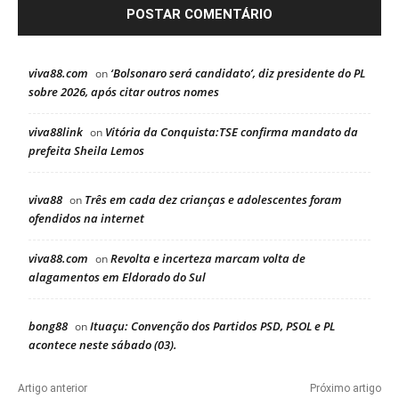
viva88.com
‘Bolsonaro será candidato’, diz presidente do PL
on
sobre 2026, após citar outros nomes
viva88link
Vitória da Conquista:TSE confirma mandato da
on
prefeita Sheila Lemos
viva88
Três em cada dez crianças e adolescentes foram
on
ofendidos na internet
viva88.com
Revolta e incerteza marcam volta de
on
alagamentos em Eldorado do Sul
bong88
Ituaçu: Convenção dos Partidos PSD, PSOL e PL
on
acontece neste sábado (03).
Artigo anterior
Próximo artigo