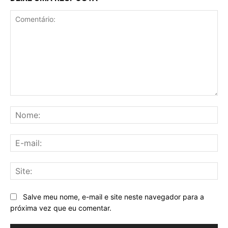
Comentário:
No
E-
mai
Sit
Salve meu nome, e-mail e site neste navegador para a
próxima vez que eu comentar.