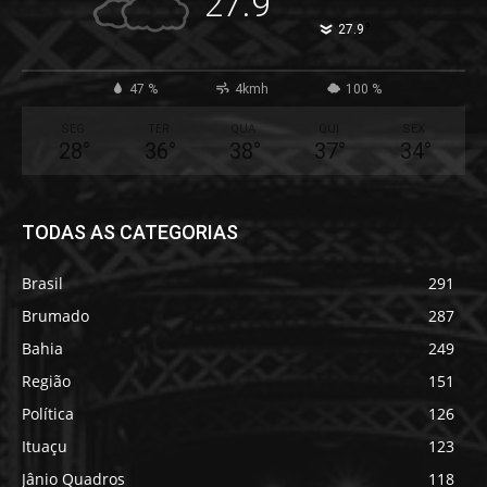
27.9
°
27.9
47 %
4kmh
100 %
SEG
TER
QUA
QUI
SEX
28
°
36
°
38
°
37
°
34
°
TODAS AS CATEGORIAS
Brasil
291
Brumado
287
Bahia
249
Região
151
Política
126
Ituaçu
123
Jânio Quadros
118