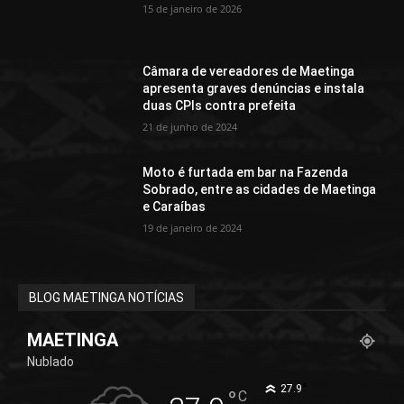
15 de janeiro de 2026
Câmara de vereadores de Maetinga
apresenta graves denúncias e instala
duas CPIs contra prefeita
21 de junho de 2024
Moto é furtada em bar na Fazenda
Sobrado, entre as cidades de Maetinga
e Caraíbas
19 de janeiro de 2024
BLOG MAETINGA NOTÍCIAS
MAETINGA
Nublado
°
27.9
°
C