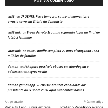
vn88
URGENTE: Forte temporal causa alagamentos e
on
arrasta carro em Vitória da Conquista
vn88 link
Brasil derrota Espanha e garante lugar na final do
on
futebol feminino
vn88 link
Bolsa Família completa 20 anos alcançando 21,45
on
milhões de famílias
daman
PM apura possíveis abusos em abordagem a
on
adolescentes negros no Rio
daman games app
‘Bolsonaro será candidato’, diz
on
presidente do PL sobre 2026, após citar outros nomes
Artigo anterior
Próximo artigo
Prefeito Lelio Júnior entrega
Prefeito Renatinho avança