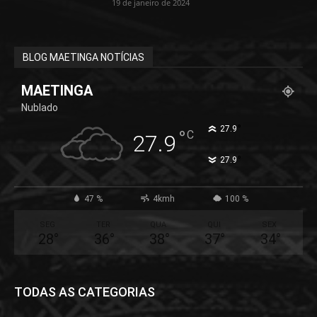
19 de janeiro de 2024
BLOG MAETINGA NOTÍCIAS
MAETINGA
Nublado
°
27.9
°
C
27.9
°
27.9
47 %
4kmh
100 %
SEG
TER
QUA
QUI
SEX
28
°
36
°
38
°
37
°
34
°
TODAS AS CATEGORIAS