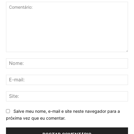
Comentário:
No
E-
mai
Sit
Salve meu nome, e-mail e site neste navegador para a
próxima vez que eu comentar.