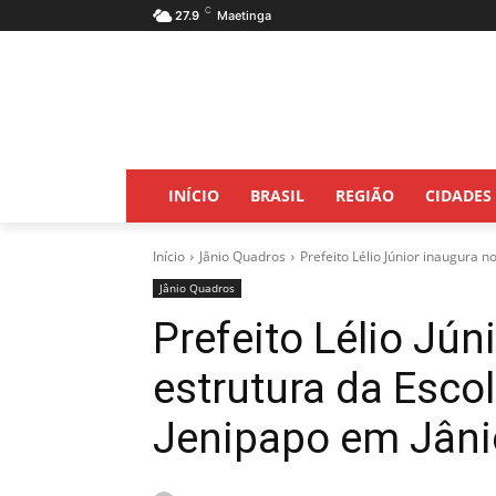
C
27.9
Maetinga
INÍCIO
BRASIL
REGIÃO
CIDADES
Início
Jânio Quadros
Prefeito Lélio Júnior inaugura 
Jânio Quadros
Prefeito Lélio Jún
estrutura da Esc
Jenipapo em Jâni