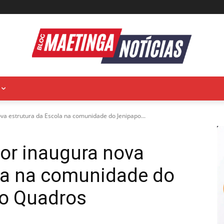
nova estrutura da Escola na comunidade do Jenipapo...
ior inaugura nova
ola na comunidade do
o Quadros