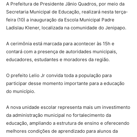
A Prefeitura de Presidente Jânio Quadros, por meio da
Secretaria Municipal de Educação, realizará nesta terça-
feira (10) a inauguração da Escola Municipal Padre
Ladislau Klener, localizada na comunidade do Jenipapo.
A cerimônia está marcada para acontecer às 15h e
contará com a presença de autoridades municipais,
educadores, estudantes e moradores da região.
O prefeito Lelio Jr convida toda a população para
participar desse momento importante para a educação
do município.
A nova unidade escolar representa mais um investimento
da administração municipal no fortalecimento da
educação, ampliando a estrutura de ensino e oferecendo
melhores condições de aprendizado para alunos da