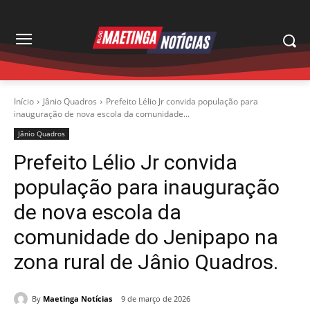
Início
Jânio Quadros
Prefeito Lélio Jr convida população para
inauguração de nova escola da comunidade...
Jânio Quadros
Prefeito Lélio Jr convida
população para inauguração
de nova escola da
comunidade do Jenipapo na
zona rural de Jânio Quadros.
By
Maetinga Notícias
9 de março de 2026