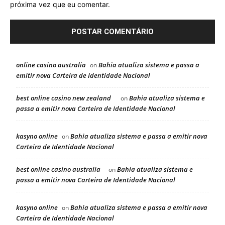
próxima vez que eu comentar.
online casino australia
Bahia atualiza sistema e passa a
on
emitir nova Carteira de Identidade Nacional
best online casino new zealand
Bahia atualiza sistema e
on
passa a emitir nova Carteira de Identidade Nacional
kasyno online
Bahia atualiza sistema e passa a emitir nova
on
Carteira de Identidade Nacional
best online casino australia
Bahia atualiza sistema e
on
passa a emitir nova Carteira de Identidade Nacional
kasyno online
Bahia atualiza sistema e passa a emitir nova
on
Carteira de Identidade Nacional