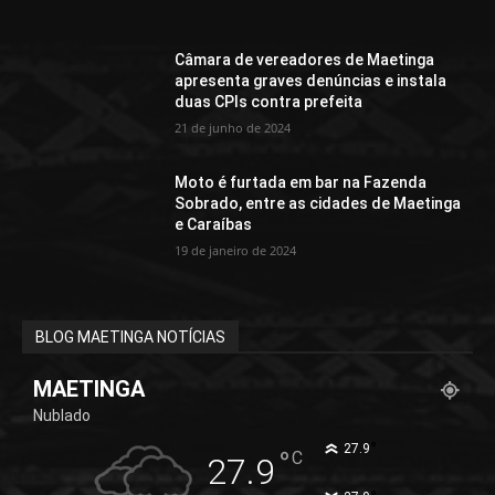
Câmara de vereadores de Maetinga
apresenta graves denúncias e instala
duas CPIs contra prefeita
21 de junho de 2024
Moto é furtada em bar na Fazenda
Sobrado, entre as cidades de Maetinga
e Caraíbas
19 de janeiro de 2024
BLOG MAETINGA NOTÍCIAS
MAETINGA
Nublado
°
27.9
°
C
27.9