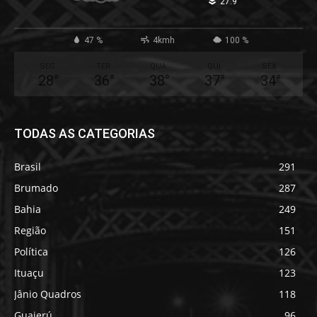
°
27.9
47 %
4kmh
100 %
SEG
TER
QUA
QUI
SEX
28
°
36
°
38
°
37
°
34
°
TODAS AS CATEGORIAS
Brasil
291
Brumado
287
Bahia
249
Região
151
Política
126
Ituaçu
123
Jânio Quadros
118
Guajerú
96