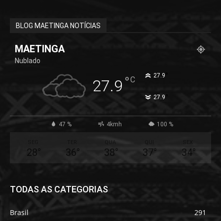
BLOG MAETINGA NOTÍCIAS
MAETINGA
Nublado
°
27.9
°
C
27.9
°
27.9
47 %
4kmh
100 %
SEG
TER
QUA
QUI
SEX
28
°
36
°
38
°
37
°
34
°
TODAS AS CATEGORIAS
Brasil
291