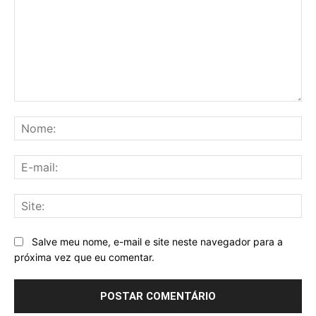
Comentário:
No
E-
mai
Sit
Salve meu nome, e-mail e site neste navegador para a
próxima vez que eu comentar.