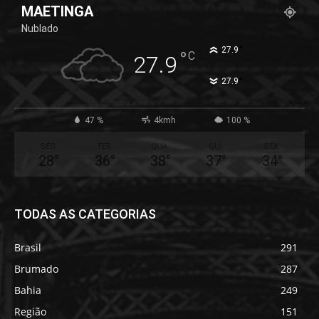
MAETINGA
Nublado
°
27.9
°
C
27.9
°
27.9
47 %
4kmh
100 %
SEG
TER
QUA
QUI
SEX
28
°
36
°
38
°
37
°
34
°
TODAS AS CATEGORIAS
Brasil
291
Brumado
287
Bahia
249
Região
151