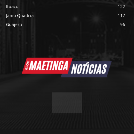
Ituaçu
122
Jânio Quadros
117
Guajerú
96