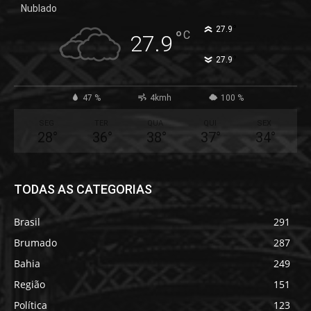
Nublado
°
27.9
°
C
27.9
°
27.9
47 %
4kmh
100 %
SEG
TER
QUA
QUI
SEX
28
°
36
°
38
°
37
°
34
°
TODAS AS CATEGORIAS
Brasil
291
Brumado
287
Bahia
249
Região
151
Política
123