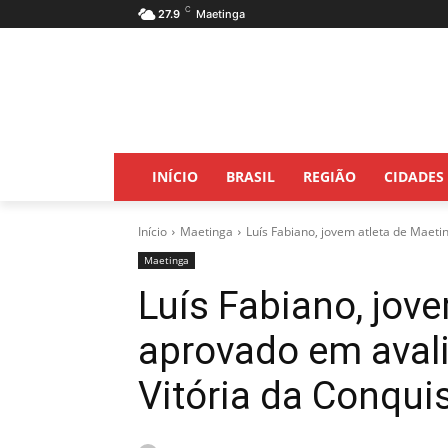
C
27.9
Maetinga
INÍCIO
BRASIL
REGIÃO
CIDADES
Início
Maetinga
Luís Fabiano, jovem atleta de Maeti
Maetinga
Luís Fabiano, jov
aprovado em aval
Vitória da Conqui