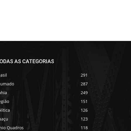
ODAS AS CATEGORIAS
asil
291
rumado
287
ahia
249
egião
151
lítica
126
uaçu
123
ânio Quadros
118