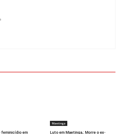
m
Maetinga
 feminicídio em
Luto em Maetinga,: Morre o ex-