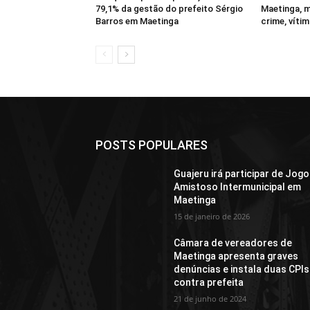
79,1% da gestão do prefeito Sérgio
Maetinga, m
Barros em Maetinga
crime, víti
POSTS POPULARES
Guajeru irá participar de Jogo
Amistoso Intermunicipal em
Maetinga
15 de janeiro de 2026
Câmara de vereadores de
Maetinga apresenta graves
denúncias e instala duas CPIs
contra prefeita
21 de junho de 2024