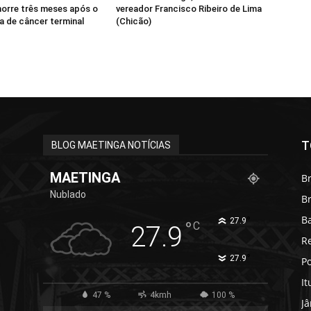
orre três meses após o
vereador Francisco Ribeiro de Lima
ma de câncer terminal
(Chicão)
T
BLOG MAETINGA NOTÍCIAS
MAETINGA
Br
Nublado
B
B
°
27.9
°
C
27.9
R
°
27.9
Po
It
47 %
4kmh
100 %
J