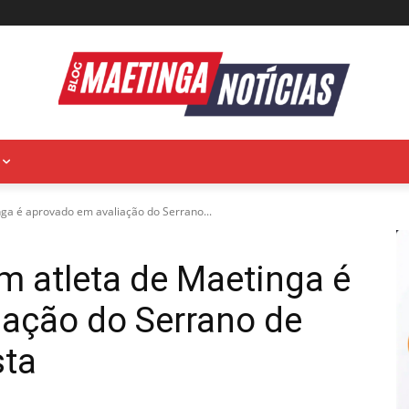
nga é aprovado em avaliação do Serrano...
em atleta de Maetinga é
iação do Serrano de
sta