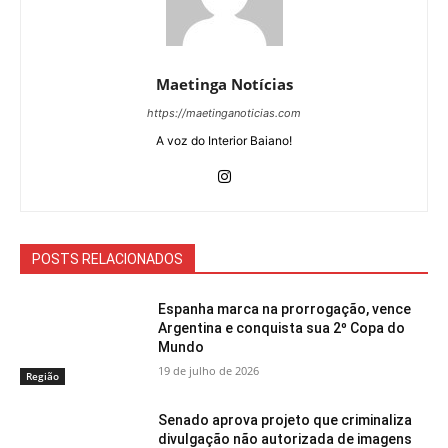
Maetinga Notícias
https://maetinganoticias.com
A voz do Interior Baiano!
POSTS RELACIONADOS
Espanha marca na prorrogação, vence
Argentina e conquista sua 2º Copa do
Mundo
19 de julho de 2026
Região
Senado aprova projeto que criminaliza
divulgação não autorizada de imagens