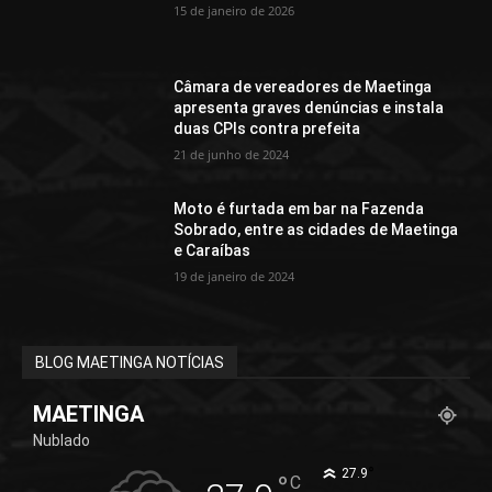
15 de janeiro de 2026
Câmara de vereadores de Maetinga
apresenta graves denúncias e instala
duas CPIs contra prefeita
21 de junho de 2024
Moto é furtada em bar na Fazenda
Sobrado, entre as cidades de Maetinga
e Caraíbas
19 de janeiro de 2024
BLOG MAETINGA NOTÍCIAS
MAETINGA
Nublado
°
27.9
°
C