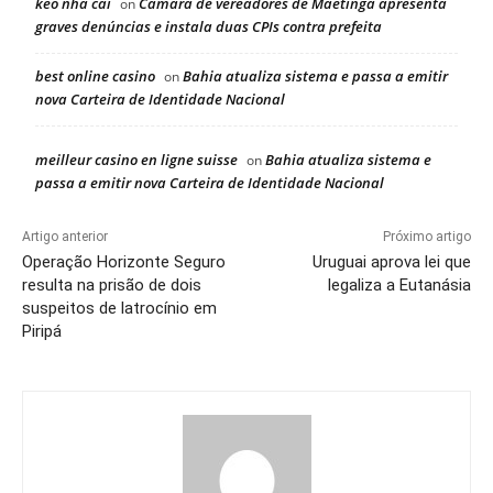
kèo nhà cái
Câmara de vereadores de Maetinga apresenta
on
graves denúncias e instala duas CPIs contra prefeita
best online casino
Bahia atualiza sistema e passa a emitir
on
nova Carteira de Identidade Nacional
meilleur casino en ligne suisse
Bahia atualiza sistema e
on
passa a emitir nova Carteira de Identidade Nacional
Artigo anterior
Próximo artigo
Operação Horizonte Seguro
Uruguai aprova lei que
resulta na prisão de dois
legaliza a Eutanásia
suspeitos de latrocínio em
Piripá