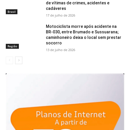
de vítimas de crimes, acidentes e
cadáveres
Brasil
17 de julho de 2026
Motociclista morre após acidente na
BR-030, entre Brumado e Sussuarana;
caminhoneiro deixa o local sem prestar
socorro
Região
13 de julho de 2026