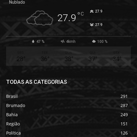
Nublado
°
27.9
°
C
27.9
°
27.9
47 %
4kmh
100 %
SEG
TER
QUA
QUI
SEX
28
°
36
°
38
°
37
°
34
°
TODAS AS CATEGORIAS
Brasil
291
Brumado
287
Bahia
249
Região
151
Política
126