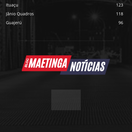
Ituaçu
123
Jânio Quadros
118
Guajerú
96