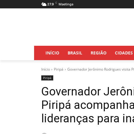
C
27.9
Maetinga
INÍCIO
BRASIL
REGIÃO
CIDADES
Início
Piripá
Governador Jerônimo Rodrigues visita P
Piripá
Governador Jerôni
Piripá acompanha
lideranças para i