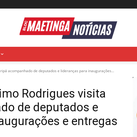
iripá acompanhado de deputados e lideranças para inaugurações...
mo Rodrigues visita
do de deputados e
naugurações e entregas