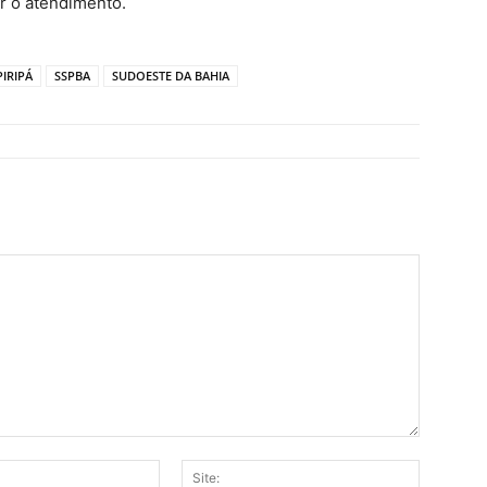
zar o atendimento.
PIRIPÁ
SSPBA
SUDOESTE DA BAHIA
E-
Site: