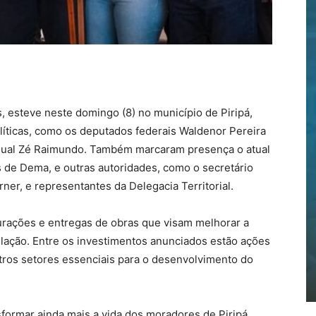
 esteve neste domingo (8) no município de Piripá,
íticas, como os deputados federais Waldenor Pereira
dual Zé Raimundo. Também marcaram presença o atual
ris de Dema, e outras autoridades, como o secretário
er, e representantes da Delegacia Territorial.
gurações e entregas de obras que visam melhorar a
pulação. Entre os investimentos anunciados estão ações
utros setores essenciais para o desenvolvimento do
sformar ainda mais a vida dos moradores de Piripá.