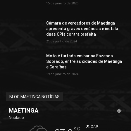
15 de janeiro de 2026
Câmara de vereadores de Maetinga
apresenta graves denúncias e instala
duas CPIs contra prefeita
21 de junho de 2024
Moto é furtada em bar na Fazenda
Sobrado, entre as cidades de Maetinga
e Caraíbas
19 de janeiro de 2024
BLOG MAETINGA NOTÍCIAS
MAETINGA
Nublado
°
27.9
°
C