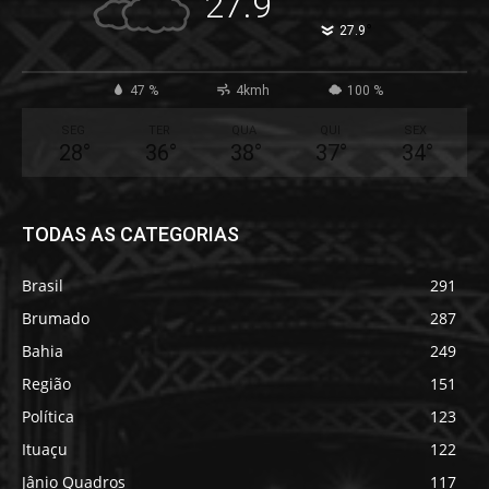
27.9
°
27.9
47 %
4kmh
100 %
SEG
TER
QUA
QUI
SEX
28
°
36
°
38
°
37
°
34
°
TODAS AS CATEGORIAS
Brasil
291
Brumado
287
Bahia
249
Região
151
Política
123
Ituaçu
122
Jânio Quadros
117