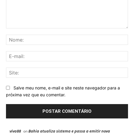
Comentário:
No
E-
mai
Sit
Salve meu nome, e-mail e site neste navegador para a
próxima vez que eu comentar.
viva88
Bahia atualiza sistema e passa a emitir nova
on