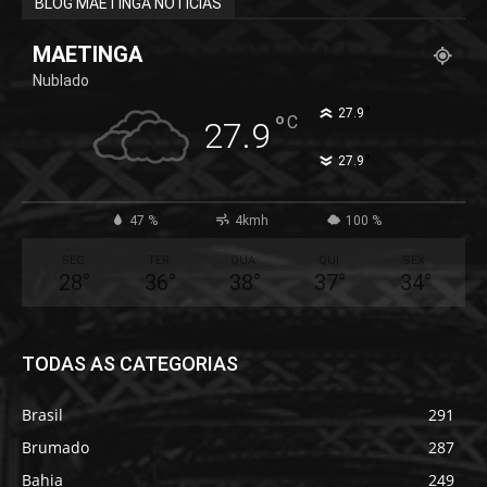
BLOG MAETINGA NOTÍCIAS
MAETINGA
Nublado
°
27.9
°
C
27.9
°
27.9
47 %
4kmh
100 %
SEG
TER
QUA
QUI
SEX
28
°
36
°
38
°
37
°
34
°
TODAS AS CATEGORIAS
Brasil
291
Brumado
287
Bahia
249