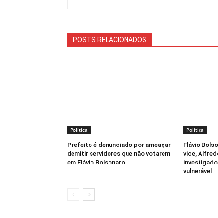
POSTS RELACIONADOS
Política
Política
Prefeito é denunciado por ameaçar
Flávio Bols
demitir servidores que não votarem
vice, Alfre
em Flávio Bolsonaro
investigado
vulnerável