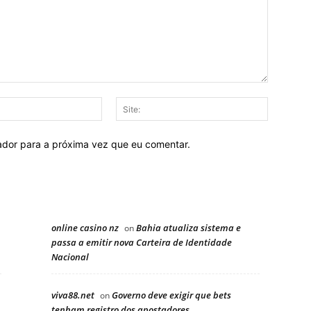
E-
Site:
mail:
ador para a próxima vez que eu comentar.
online casino nz
Bahia atualiza sistema e
on
passa a emitir nova Carteira de Identidade
Nacional
viva88.net
Governo deve exigir que bets
on
tenham registro dos apostadores