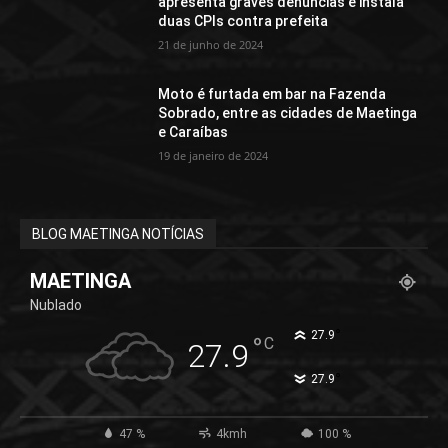
apresenta graves denúncias e instala
duas CPIs contra prefeita
21 de junho de 2024
Moto é furtada em bar na Fazenda
Sobrado, entre as cidades de Maetinga
e Caraíbas
19 de janeiro de 2024
BLOG MAETINGA NOTÍCIAS
MAETINGA
Nublado
°
27.9
°
C
27.9
°
27.9
47 %
4kmh
100 %