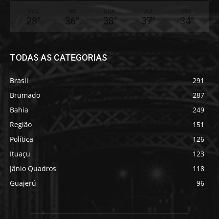
SEG
TER
QUA
QUI
SEX
28
°
36
°
38
°
37
°
34
°
TODAS AS CATEGORIAS
Brasil
291
Brumado
287
Bahia
249
Região
151
Política
126
Ituaçu
123
Jânio Quadros
118
Guajerú
96