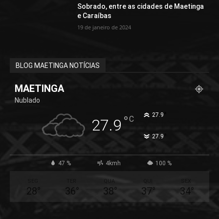
Sobrado, entre as cidades de Maetinga
e Caraíbas
19 de janeiro de 2024
BLOG MAETINGA NOTÍCIAS
MAETINGA
Nublado
°
27.9
°
C
27.9
°
27.9
47 %
4kmh
100 %
SEG
TER
QUA
QUI
SEX
28
°
36
°
38
°
37
°
34
°