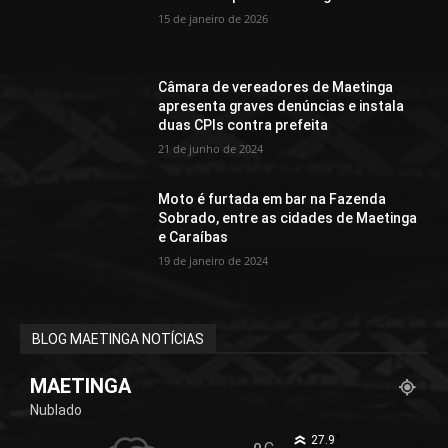
15 de janeiro de 2026
Câmara de vereadores de Maetinga
apresenta graves denúncias e instala
duas CPIs contra prefeita
21 de junho de 2024
Moto é furtada em bar na Fazenda
Sobrado, entre as cidades de Maetinga
e Caraíbas
19 de janeiro de 2024
BLOG MAETINGA NOTÍCIAS
MAETINGA
Nublado
°
27.9