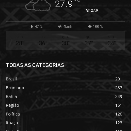
°
C
27.9
°
27.9
47 %
4kmh
100 %
SEG
TER
QUA
QUI
SEX
28
°
36
°
38
°
37
°
34
°
TODAS AS CATEGORIAS
Brasil
291
Brumado
287
Bahia
249
Região
151
Política
126
Ituaçu
123