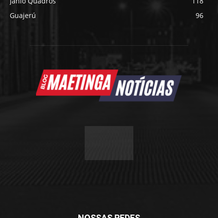
Jânio Quadros
118
Guajerú
96
NOSSAS REDES