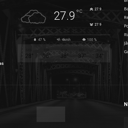
B
B
°
27.9
°
C
27.9
R
°
27.9
Po
It
47 %
4kmh
100 %
J
SEG
TER
QUA
QUI
SEX
G
28
°
36
°
38
°
37
°
34
°
as
N