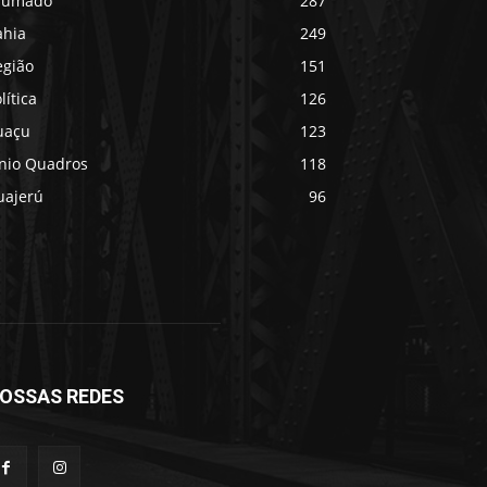
rumado
287
ahia
249
egião
151
lítica
126
uaçu
123
ânio Quadros
118
uajerú
96
OSSAS REDES