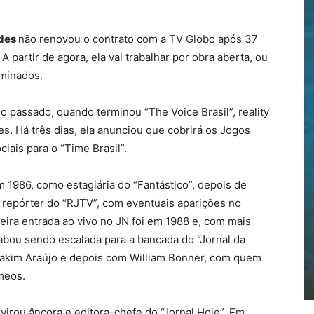
rdes
não renovou o contrato com a TV Globo após 37
 partir de agora, ela vai trabalhar por obra aberta, ou
rminados.
no passado, quando terminou “The Voice Brasil”, reality
. Há três dias, ela anunciou que cobrirá os Jogos
iais para o “Time Brasil”.
 1986, como estagiária do “Fantástico”, depois de
 repórter do “RJTV”, com eventuais aparições no
meira entrada ao vivo no JN foi em 1988 e, com mais
cabou sendo escalada para a bancada do “Jornal da
liakim Araújo e depois com William Bonner, com quem
meos.
 virou âncora e editora-chefe do “Jornal Hoje”. Em