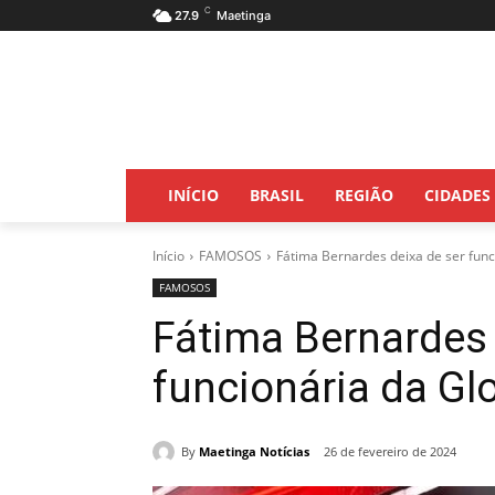
C
27.9
Maetinga
INÍCIO
BRASIL
REGIÃO
CIDADES
Início
FAMOSOS
Fátima Bernardes deixa de ser fun
FAMOSOS
Fátima Bernardes 
funcionária da Gl
By
Maetinga Notícias
26 de fevereiro de 2024