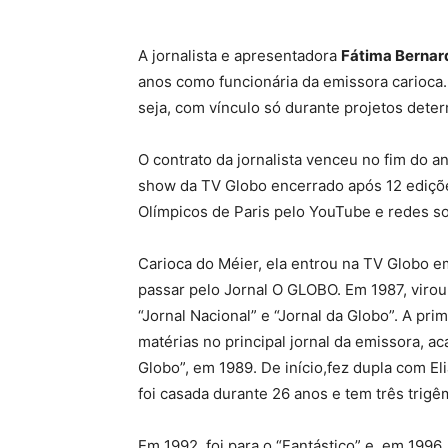
A jornalista e apresentadora
Fátima Berna
anos como funcionária da emissora carioca. A
seja, com vínculo só durante projetos dete
O contrato da jornalista venceu no fim do a
show da TV Globo encerrado após 12 edições
Olímpicos de Paris pelo YouTube e redes soc
Carioca do Méier, ela entrou na TV Globo em
passar pelo Jornal O GLOBO. Em 1987, virou
“Jornal Nacional” e “Jornal da Globo”. A pri
matérias no principal jornal da emissora, a
Globo”, em 1989. De início,fez dupla com E
foi casada durante 26 anos e tem três trigê
Em 1992, foi para o “Fantástico” e, em 1996,