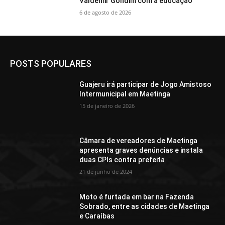
Valdemir Gondim com a educação
6 de agosto de 2026
POSTS POPULARES
Guajeru irá participar de Jogo Amistoso
Intermunicipal em Maetinga
15 de janeiro de 2026
Câmara de vereadores de Maetinga
apresenta graves denúncias e instala
duas CPIs contra prefeita
21 de junho de 2024
Moto é furtada em bar na Fazenda
Sobrado, entre as cidades de Maetinga
e Caraíbas