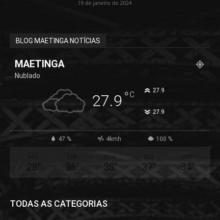
19 de janeiro de 2024
BLOG MAETINGA NOTÍCIAS
MAETINGA
Nublado
°
27.9
°
C
27.9
°
27.9
47 %
4kmh
100 %
SEG
TER
QUA
QUI
SEX
28
°
36
°
38
°
37
°
34
°
TODAS AS CATEGORIAS