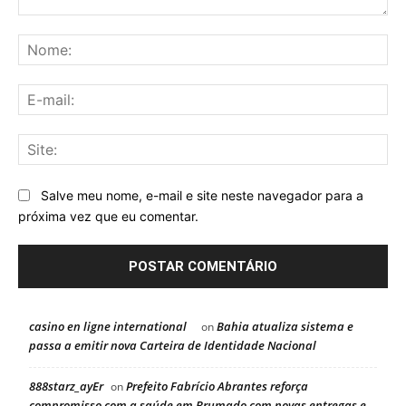
Comentário:
No
E-
mai
Sit
Salve meu nome, e-mail e site neste navegador para a
próxima vez que eu comentar.
casino en ligne international
Bahia atualiza sistema e
on
passa a emitir nova Carteira de Identidade Nacional
888starz_ayEr
Prefeito Fabrício Abrantes reforça
on
compromisso com a saúde em Brumado com novas entregas e