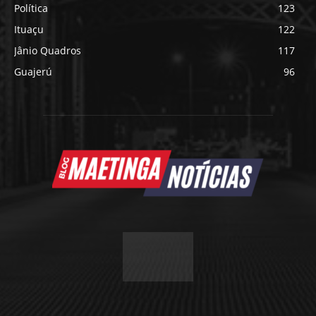
Política
123
Ituaçu
122
Jânio Quadros
117
Guajerú
96