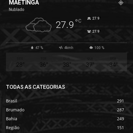
MAETINGA
Nublado
°
27.9
°
C
27.9
°
27.9
47 %
4kmh
100 %
SEG
TER
QUA
QUI
SEX
28
°
36
°
38
°
37
°
34
°
TODAS AS CATEGORIAS
Brasil
291
Brumado
287
Bahia
249
Região
151