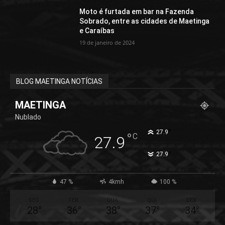
Moto é furtada em bar na Fazenda
Sobrado, entre as cidades de Maetinga
e Caraíbas
19 de janeiro de 2024
BLOG MAETINGA NOTÍCIAS
MAETINGA
Nublado
°
27.9
°
C
27.9
°
27.9
47 %
4kmh
100 %
SEG
TER
QUA
QUI
SEX
28
°
36
°
38
°
37
°
34
°