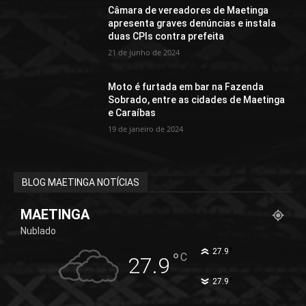
Câmara de vereadores de Maetinga
apresenta graves denúncias e instala
duas CPIs contra prefeita
21 de junho de 2024
Moto é furtada em bar na Fazenda
Sobrado, entre as cidades de Maetinga
e Caraíbas
19 de janeiro de 2024
BLOG MAETINGA NOTÍCIAS
MAETINGA
Nublado
°
27.9
°
C
27.9
°
27.9