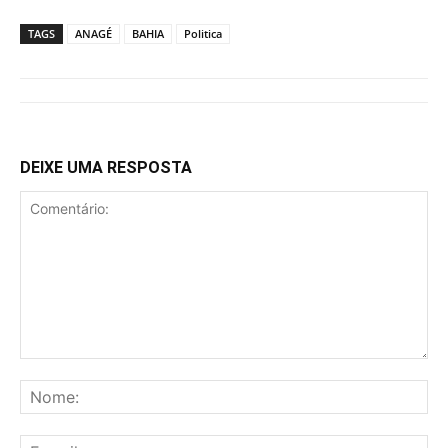
TAGS
ANAGÉ
BAHIA
Politica
DEIXE UMA RESPOSTA
Comentário:
No
E-