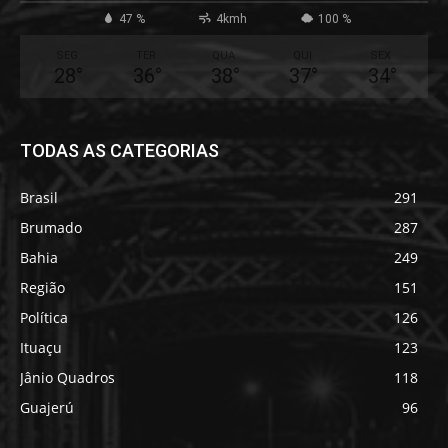
47 %
4kmh
100 %
SEG
TER
QUA
QUI
SEX
28
°
36
°
38
°
37
°
34
°
TODAS AS CATEGORIAS
Brasil
291
Brumado
287
Bahia
249
Região
151
Política
126
Ituaçu
123
Jânio Quadros
118
Guajerú
96