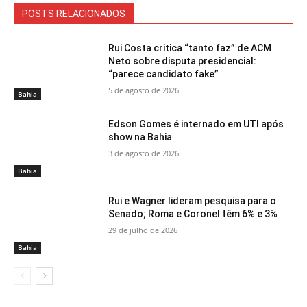
POSTS RELACIONADOS
Rui Costa critica “tanto faz” de ACM
Neto sobre disputa presidencial:
“parece candidato fake”
5 de agosto de 2026
Bahia
Edson Gomes é internado em UTI após
show na Bahia
3 de agosto de 2026
Bahia
Rui e Wagner lideram pesquisa para o
Senado; Roma e Coronel têm 6% e 3%
29 de julho de 2026
Bahia