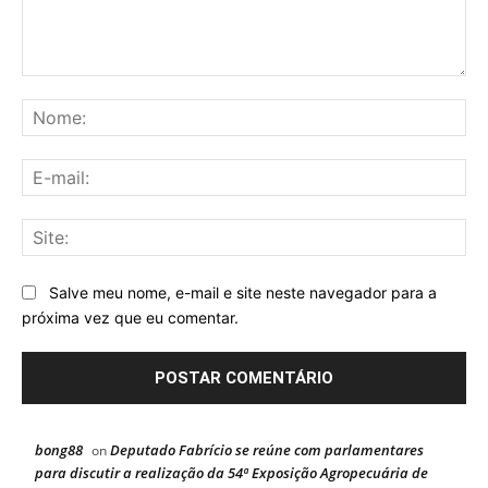
Comentário:
No
E-
mai
Sit
Salve meu nome, e-mail e site neste navegador para a
próxima vez que eu comentar.
bong88
Deputado Fabrício se reúne com parlamentares
on
para discutir a realização da 54ª Exposição Agropecuária de