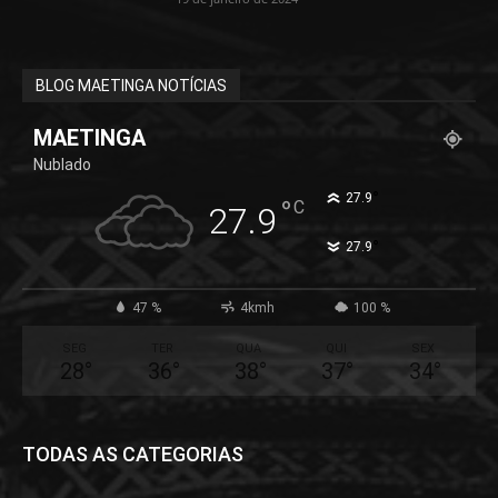
BLOG MAETINGA NOTÍCIAS
MAETINGA
Nublado
°
27.9
°
C
27.9
°
27.9
47 %
4kmh
100 %
SEG
TER
QUA
QUI
SEX
28
°
36
°
38
°
37
°
34
°
TODAS AS CATEGORIAS