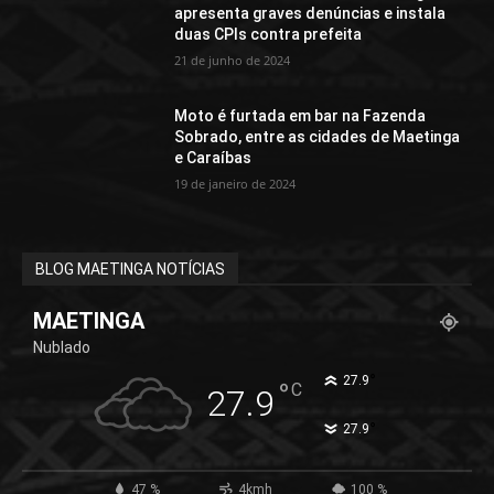
apresenta graves denúncias e instala
duas CPIs contra prefeita
21 de junho de 2024
Moto é furtada em bar na Fazenda
Sobrado, entre as cidades de Maetinga
e Caraíbas
19 de janeiro de 2024
BLOG MAETINGA NOTÍCIAS
MAETINGA
Nublado
°
27.9
°
C
27.9
°
27.9
47 %
4kmh
100 %