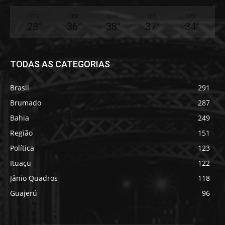
SEG
TER
QUA
QUI
SEX
28
°
36
°
38
°
37
°
34
°
TODAS AS CATEGORIAS
Brasil
291
Brumado
287
Bahia
249
Região
151
Política
123
Ituaçu
122
Jânio Quadros
118
Guajerú
96