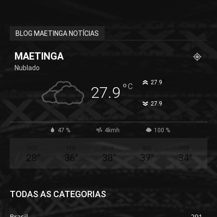
BLOG MAETINGA NOTÍCIAS
MAETINGA
Nublado
°
27.9
°
C
27.9
°
27.9
47 %
4kmh
100 %
SEG
TER
QUA
QUI
SEX
28
°
36
°
38
°
37
°
34
°
TODAS AS CATEGORIAS
Brasil
291