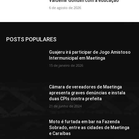
Valdemir Gondim com a educação
6 de agosto de 2026
POSTS POPULARES
Guajeru irá participar de Jogo Amistoso
Intermunicipal em Maetinga
15 de janeiro de 2026
Câmara de vereadores de Maetinga
apresenta graves denúncias e instala
duas CPIs contra prefeita
21 de junho de 2024
Moto é furtada em bar na Fazenda
Sobrado, entre as cidades de Maetinga
e Caraíbas