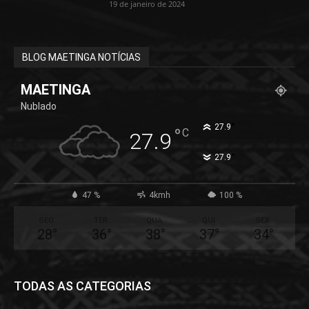
19 de janeiro de 2024
BLOG MAETINGA NOTÍCIAS
MAETINGA
Nublado
°
27.9
°
C
27.9
°
27.9
47 %
4kmh
100 %
SEG
TER
QUA
QUI
SEX
28
°
36
°
38
°
37
°
34
°
TODAS AS CATEGORIAS