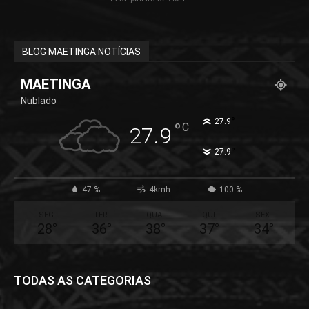
BLOG MAETINGA NOTÍCIAS
MAETINGA
Nublado
°
27.9
°
C
27.9
°
27.9
47 %
4kmh
100 %
SEG
TER
QUA
QUI
SEX
28
°
36
°
38
°
37
°
34
°
TODAS AS CATEGORIAS