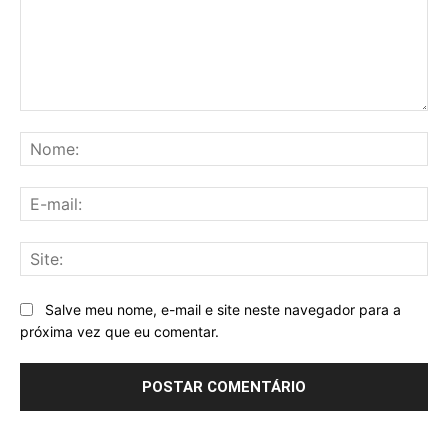
Comentário:
No
E-
mai
Sit
Salve meu nome, e-mail e site neste navegador para a
próxima vez que eu comentar.