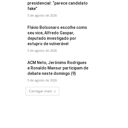
presidencial: “parece candidato
fake”
5 de agosto de 2026
Flávio Bolsonaro escolhe como
seu vice, Alfredo Gaspar,
deputado investigado por
estupro de vulnerável
5 de agosto de 2026
ACM Neto, Jerônimo Rodrigues
e Ronaldo Mansur participam de
debate neste domingo (9)
5 de agosto de 2026
Carregar mais