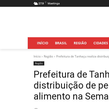
C
27.9
Maetinga
INÍCIO
BRASIL
REGIÃO
CIDADES
Início
Região
Prefeitura de Tanhaçu realiza distribu
Região
Prefeitura de Tanh
distribuição de pe
alimento na Sema