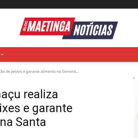
ição de peixes e garante alimento na Semana...
açu realiza
ixes e garante
na Santa