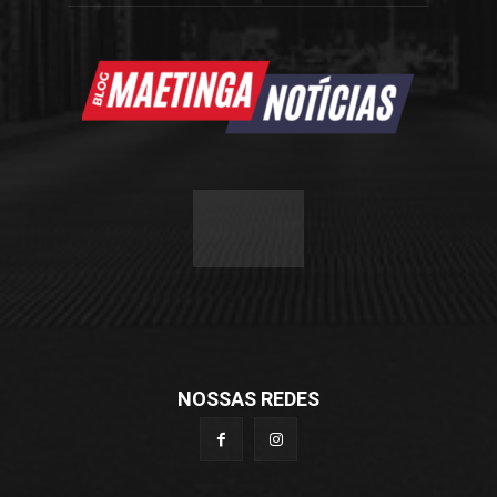
NOSSAS REDES