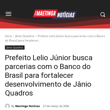
Início
Jânio Quadros
Prefeito Lelio Júnior busca parcerias com o Banco
do Brasil para fortalecer...
Jânio Quadros
Prefeito Lelio Júnior busca
parcerias com o Banco do
Brasil para fortalecer
desenvolvimento de Jânio
Quadros
By
Maetinga Notícias
27 de março de 2026