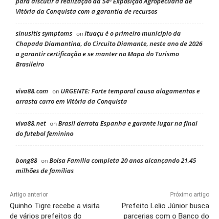
para discutir a realização da 54ª Exposição Agropecuária de
Vitória da Conquista com a garantia de recursos
sinusitis symptoms
Ituaçu é o primeiro município da
on
Chapada Diamantina, do Circuito Diamante, neste ano de 2026
a garantir certificação e se manter no Mapa do Turismo
Brasileiro
viva88.com
URGENTE: Forte temporal causa alagamentos e
on
arrasta carro em Vitória da Conquista
viva88.net
Brasil derrota Espanha e garante lugar na final
on
do futebol feminino
bong88
Bolsa Família completa 20 anos alcançando 21,45
on
milhões de famílias
Artigo anterior
Próximo artigo
Quinho Tigre recebe a visita
Prefeito Lelio Júnior busca
de vários prefeitos do
parcerias com o Banco do