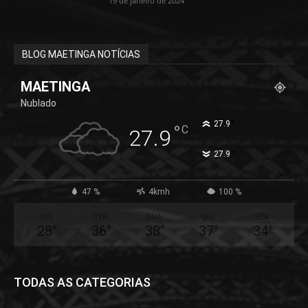
19 de janeiro de 2024
BLOG MAETINGA NOTÍCIAS
MAETINGA
Nublado
°
27.9
°
C
27.9
°
27.9
47 %
4kmh
100 %
SEG
TER
QUA
QUI
SEX
28
°
36
°
38
°
37
°
34
°
TODAS AS CATEGORIAS