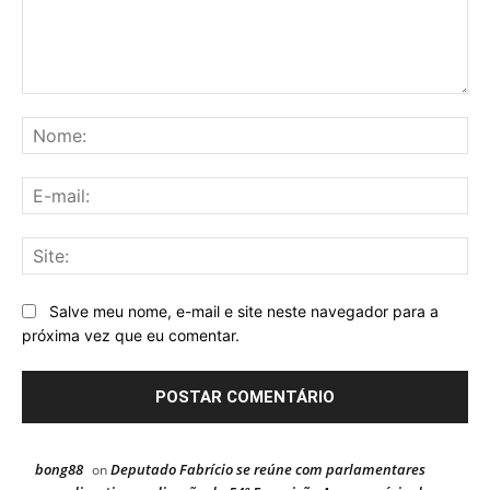
Comentário:
No
E-
mai
Sit
Salve meu nome, e-mail e site neste navegador para a
próxima vez que eu comentar.
bong88
Deputado Fabrício se reúne com parlamentares
on