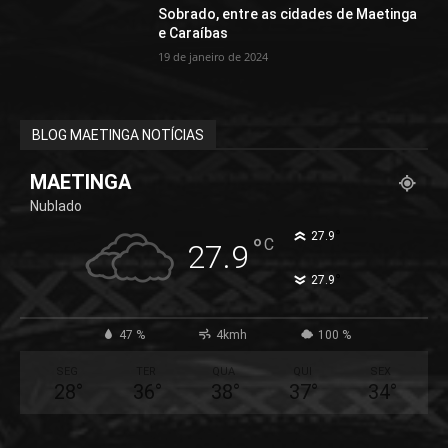
Sobrado, entre as cidades de Maetinga
e Caraíbas
19 de janeiro de 2024
BLOG MAETINGA NOTÍCIAS
MAETINGA
Nublado
°
27.9
°
C
27.9
°
27.9
47 %
4kmh
100 %
SEG
TER
QUA
QUI
SEX
28
°
36
°
38
°
37
°
34
°