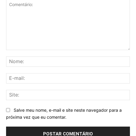
Comentário:
No
E-
mai
Sit
Salve meu nome, e-mail e site neste navegador para a
próxima vez que eu comentar.