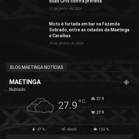
duas CPIs contra prefeita
21 de junho de 2024
Moto é furtada em bar na Fazenda
Sobrado, entre as cidades de Maetinga
e Caraíbas
19 de janeiro de 2024
BLOG MAETINGA NOTÍCIAS
MAETINGA
Nublado
°
27.9
°
C
27.9
°
27.9
47 %
4kmh
100 %