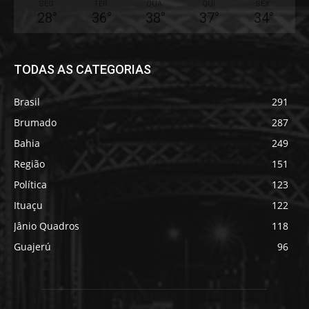
SEG
TER
QUA
QUI
SEX
28
°
36
°
38
°
37
°
34
°
TODAS AS CATEGORIAS
Brasil
291
Brumado
287
Bahia
249
Região
151
Política
123
Ituaçu
122
Jânio Quadros
118
Guajerú
96