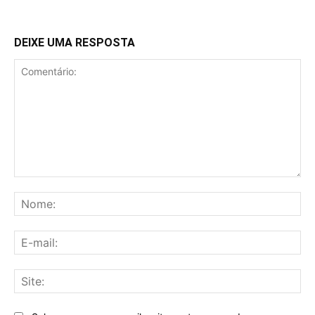
DEIXE UMA RESPOSTA
Comentário:
No
E-
mai
Sit