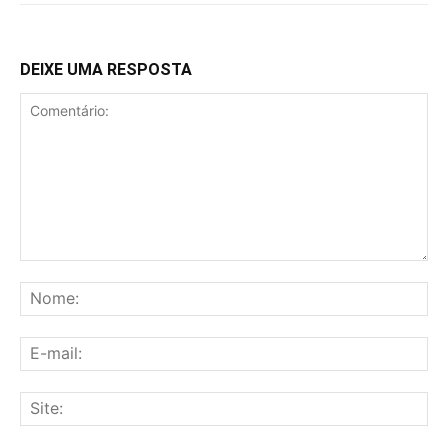
DEIXE UMA RESPOSTA
Comentário:
No
E-
mai
Sit