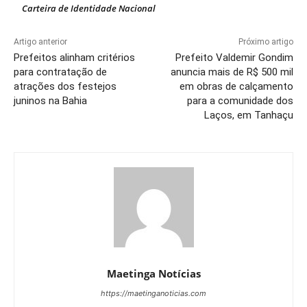
Carteira de Identidade Nacional
Artigo anterior
Próximo artigo
Prefeitos alinham critérios
Prefeito Valdemir Gondim
para contratação de
anuncia mais de R$ 500 mil
atrações dos festejos
em obras de calçamento
juninos na Bahia
para a comunidade dos
Laços, em Tanhaçu
Maetinga Notícias
https://maetinganoticias.com