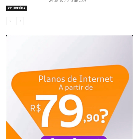
24 de fevereiro de 2026
CONDEÚBA