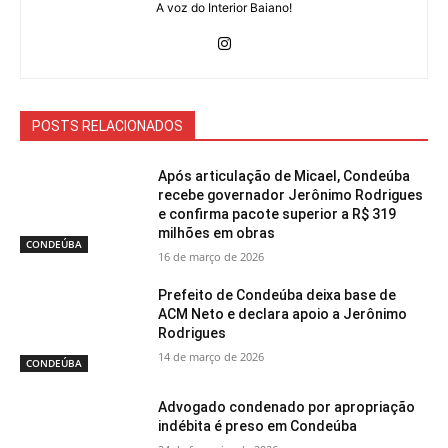
A voz do Interior Baiano!
POSTS RELACIONADOS
Após articulação de Micael, Condeúba
recebe governador Jerônimo Rodrigues
e confirma pacote superior a R$ 319
milhões em obras
CONDEÚBA
16 de março de 2026
Prefeito de Condeúba deixa base de
ACM Neto e declara apoio a Jerônimo
Rodrigues
14 de março de 2026
CONDEÚBA
Advogado condenado por apropriação
indébita é preso em Condeúba