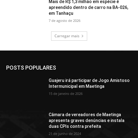
Mais de R$ 1,3 milhão em espécie é
apreendido dentro de carro na BA-026,
em Tanhaçu
7 de agosto de 2026
Carregar mais
POSTS POPULARES
Guajeru irá participar de Jogo Amistoso
Intermunicipal em Maetinga
15 de janeiro de 2026
Câmara de vereadores de Maetinga
apresenta graves denúncias e instala
duas CPIs contra prefeita
21 de junho de 2024