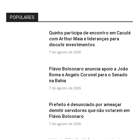
POPULARES
Quinho participa de encontro em Caculé
com Arthur Maia e lideranças para
discutir investimentos
7 de agosto de 2026
Flávio Bolsonaro anuncia apoio a João
Roma e Angelo Coronel para o Senado
na Bahia
7 de agosto de 2026
Prefeito é denunciado por ameaçar
demitir servidores que não votarem em
Flávio Bolsonaro
7 de agosto de 2026